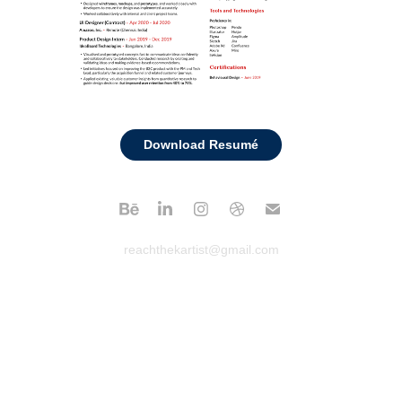
Download Resumé
reachthekartist@gmail.com